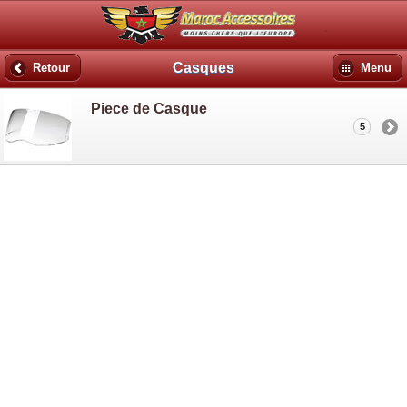
Casques
Retour
Menu
Piece de Casque
5