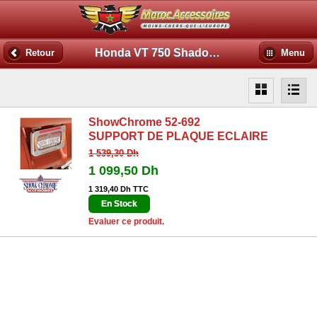
Honda VT 750 Shadow BBP
Retour
Menu
ShowChrome 52-692
SUPPORT DE PLAQUE ECLAIRE
1 539,30 Dh
1 099,50 Dh
1 319,40 Dh TTC
En Stock
Evaluer ce produit.